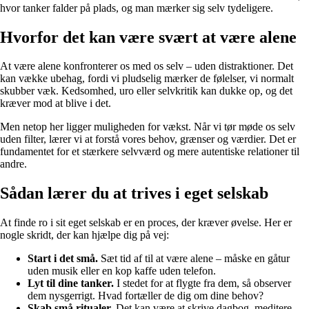
hvor tanker falder på plads, og man mærker sig selv tydeligere.
Hvorfor det kan være svært at være alene
At være alene konfronterer os med os selv – uden distraktioner. Det
kan vække ubehag, fordi vi pludselig mærker de følelser, vi normalt
skubber væk. Kedsomhed, uro eller selvkritik kan dukke op, og det
kræver mod at blive i det.
Men netop her ligger muligheden for vækst. Når vi tør møde os selv
uden filter, lærer vi at forstå vores behov, grænser og værdier. Det er
fundamentet for et stærkere selvværd og mere autentiske relationer til
andre.
Sådan lærer du at trives i eget selskab
At finde ro i sit eget selskab er en proces, der kræver øvelse. Her er
nogle skridt, der kan hjælpe dig på vej:
Start i det små.
Sæt tid af til at være alene – måske en gåtur
uden musik eller en kop kaffe uden telefon.
Lyt til dine tanker.
I stedet for at flygte fra dem, så observer
dem nysgerrigt. Hvad fortæller de dig om dine behov?
Skab små ritualer.
Det kan være at skrive dagbog, meditere