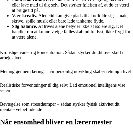
eller lave mad til dig selv. Det styrker følelsen af, at du er værd
at bruge tid på.
Vær kreativ.
Alenetid kan give plads til at udfolde sig – male,
skrive, spille musik eller bare lade tankerne flyde.
Søg balance.
At trives alene betyder ikke at isolere sig. Det
handler om at kunne vælge fællesskab ud fra lyst, ikke frygt for
at være alene.
Kropslige vaner og koncentration: Sådan styrker du dit overskud i
arbejdslivet
Mening gennem læring – når personlig udvikling skaber retning i livet
Realistiske forventninger til dig selv: Lad emotionel intelligens vise
vejen
Bevægelse som stressdæmper – sådan styrker fysisk aktivitet dit
mentale velbefindende
Når ensomhed bliver en lærermester