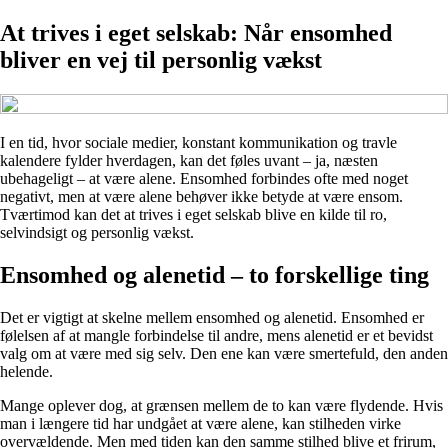
At trives i eget selskab: Når ensomhed
bliver en vej til personlig vækst
I en tid, hvor sociale medier, konstant kommunikation og travle
kalendere fylder hverdagen, kan det føles uvant – ja, næsten
ubehageligt – at være alene. Ensomhed forbindes ofte med noget
negativt, men at være alene behøver ikke betyde at være ensom.
Tværtimod kan det at trives i eget selskab blive en kilde til ro,
selvindsigt og personlig vækst.
Ensomhed og alenetid – to forskellige ting
Det er vigtigt at skelne mellem ensomhed og alenetid. Ensomhed er
følelsen af at mangle forbindelse til andre, mens alenetid er et bevidst
valg om at være med sig selv. Den ene kan være smertefuld, den anden
helende.
Mange oplever dog, at grænsen mellem de to kan være flydende. Hvis
man i længere tid har undgået at være alene, kan stilheden virke
overvældende. Men med tiden kan den samme stilhed blive et frirum,