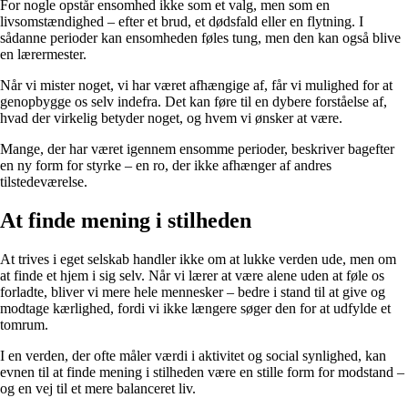
For nogle opstår ensomhed ikke som et valg, men som en
livsomstændighed – efter et brud, et dødsfald eller en flytning. I
sådanne perioder kan ensomheden føles tung, men den kan også blive
en lærermester.
Når vi mister noget, vi har været afhængige af, får vi mulighed for at
genopbygge os selv indefra. Det kan føre til en dybere forståelse af,
hvad der virkelig betyder noget, og hvem vi ønsker at være.
Mange, der har været igennem ensomme perioder, beskriver bagefter
en ny form for styrke – en ro, der ikke afhænger af andres
tilstedeværelse.
At finde mening i stilheden
At trives i eget selskab handler ikke om at lukke verden ude, men om
at finde et hjem i sig selv. Når vi lærer at være alene uden at føle os
forladte, bliver vi mere hele mennesker – bedre i stand til at give og
modtage kærlighed, fordi vi ikke længere søger den for at udfylde et
tomrum.
I en verden, der ofte måler værdi i aktivitet og social synlighed, kan
evnen til at finde mening i stilheden være en stille form for modstand –
og en vej til et mere balanceret liv.