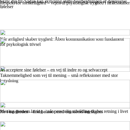
Skriv dig fri: Sådan kan skrivning støtte bearbejdningen af depressive
Respekt for forskellighed – vejen til psykologisk tryghed i fællesskaber
følelser
Når ærlighed skaber tryghed: Åben kommunikation som fundament
for psykologisk trivsel
At acceptere sine følelser – en vej til indre ro og selvaccept
Taknemmelighed som vej til mening – små refleksioner med stor
betydning
Mening gennem læring – når personlig udvikling skaber retning i livet
Ro i travlheden – find balance med emotionel intelligens